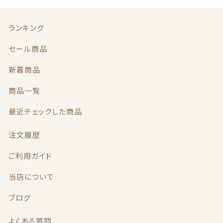
最近チェックした商品
ランキング
セール商品
注文履歴
新着商品
ご利用ガイド
商品一覧
当店について
最近チェックした商品
ブログ
注文履歴
よくある質問
ご利用ガイド
当店について
プライバシーポリシー
ブログ
特定商取引法に基づく表記
よくある質問