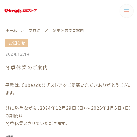
キーワード検索
カテゴリー
ホーム
ブログ
冬季休業のご案内
すべて
お知らせ
2024.12.14
店長のおすすめ商品
こだわり検索
冬季休業のご案内
店長のおすすめ商品
【腰/暖】腰楽クッション&ヌ
親カテゴリ
【腰/暖】腰楽クッション&ヌック
ック
平素は、Cubeads公式ストアをご愛顧いただきありがとうござい
ます。
【座/眠】イーザ&クレードル
子カテゴリ
誠に勝手ながら、2024年12月29日（日）～2025年1月5日（日）
【鍛/療】トレケア
の期間は
冬季休業とさせていただきます。
【座/眠】イーザ&クレードル
【鍛/療】トレケア
価格帯