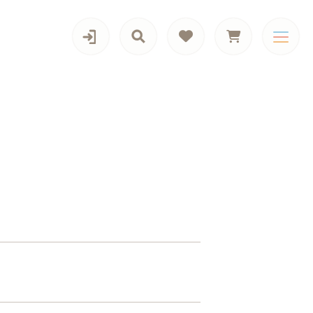
カテゴリー一覧
【腰/暖】腰楽クッション&ヌック
ール