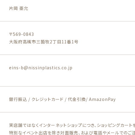
片岡 亜允
【座/眠】イーザ&クレードル
〒569-0843
大阪府高槻市三箇牧2丁目11番1号
eins-b@nissinplastics.co.jp
銀行振込 / クレジットカード / 代金引換/ AmazonPay
実店舗ではなくインターネットショップにつき、ショッピングカート
特別なイベント出店を除き対面販売、および電話やメールでのご注