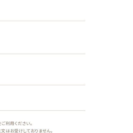
【鍛/療】トレケア
をご利用ください。
文はお受けしておりません。