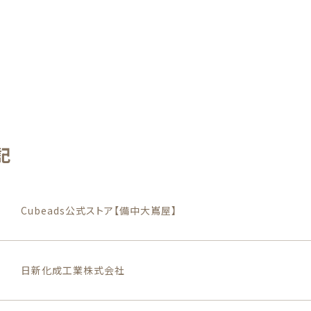
カテゴリー
記
子カテゴリ
Cubeads公式ストア【備中大嶌屋】
店長のおすすめ商品
日新化成工業株式会社
その他
在庫あり
セ