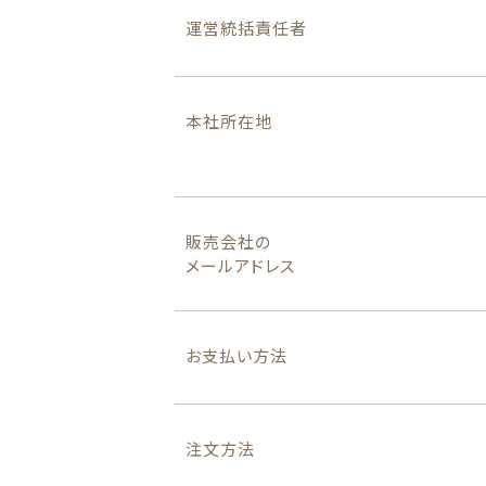
運営統括責任者
最近チェックした商品
並び順
注文履歴
本社所在地
ご利用ガイド
当店について
販売会社の
メールアドレス
ブログ
よくある質問
お支払い方法
プライバシーポリシー
注文方法
特定商取引法に基づく表記